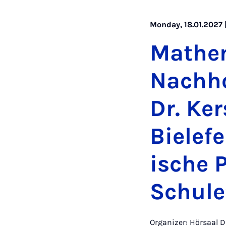
Monday, 18.01.2027 |
Math­e
Nach­ho
Dr. Ker
Biele­f
ische P
Schule
Organizer: Hörsaal 