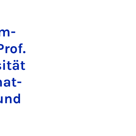
um-
rof.
sität
­at­
 und