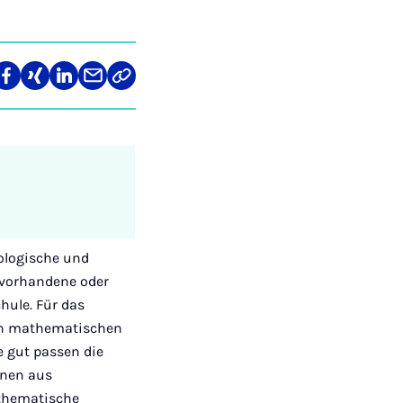
re
Teilen
Teilen
Teilen
Teilen
Link
auf
auf
auf
über
kopieren
tagram
Facebook
Xing
LinkedIn
E-
Mail
iologische und
 (vorhandene oder
hule. Für das
hen mathematischen
e gut passen die
nnen aus
athematische