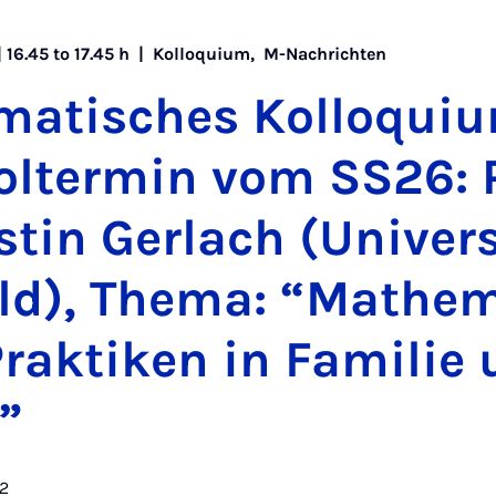
 16.45 to 17.45 h |
Kolloquium
,
M-Nachrichten
m­at­isches Kolloqui­
l­ter­min vom SS26: P
­stin Ger­lach (Uni­ver
eld), Thema: “Math­em
rak­tiken in Fam­ilie
”
D2