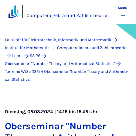
Menü
Computeralgebra und Zahlentheorie
Fakultät für Elektrotechnik, Informatik und Mathematik
Institut für Mathematik
Computeralgebra und Zahlentheorie
Lehre
SS 26
Oberseminar: "Number Theory and Arithmetical Statistics"
Termine WiSe 23/24 Ober­se­mi­nar "Num­ber Theo­ry and Arith­me­ti­
cal Sta­ti­stics"
Dienstag, 05.03.2024 | 14.15 bis 15.45 Uhr
Ober­se­mi­nar "Num­ber