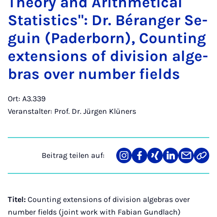
Theo­ry and Arith­me­ti­cal
Sta­ti­stics": Dr. Béran­ger Se­
gu­in (Pa­der­born), Coun­ting
ex­ten­si­ons of di­vi­si­on al­ge­
bras over num­ber fields
Ort: A3.339
Veranstalter: Prof. Dr. Jürgen Klüners
Beitrag teilen auf:
Teilen
Teilen
Teilen
Teilen
Teilen
Link
auf
auf
auf
auf
über
kopi
Instagram
Facebook
Xing
LinkedIn
E-
Mail
Titel:
Counting extensions of division algebras over
number fields (joint work with Fabian Gundlach)