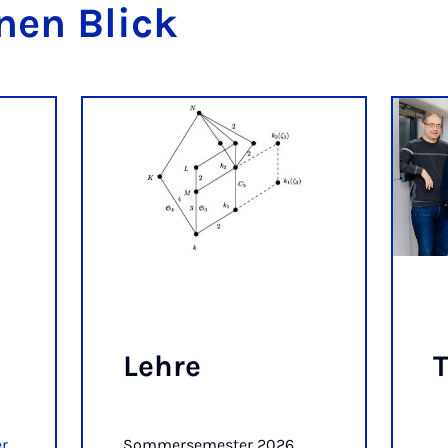
inen Blick
Leh­re
r
Sommersemester 2026