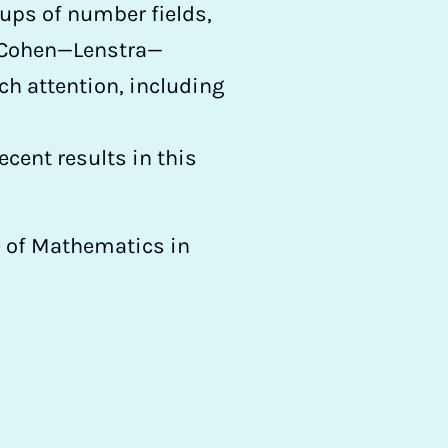
oups of number fields,
d Cohen—Lenstra—
ch attention, including
ecent results in this
te of Mathematics in