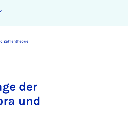
d Zahlentheorie
ge der
bra und