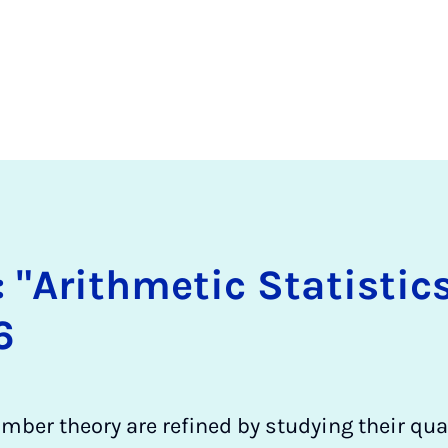
 "Arith­me­tic Sta­ti­stic
6
mber theory are refined by studying their qua