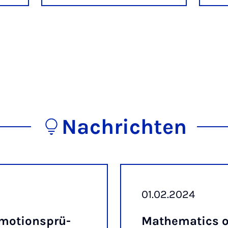
Nachrichten
01.02.2024
­mo­ti­ons­prü­
Ma­the­ma­tics o