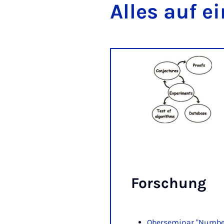
Al­les auf e
For­schung
Oberseminar "Numbe