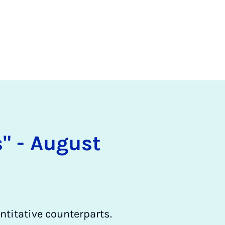
s" - Au­gust
ntitative counterparts.