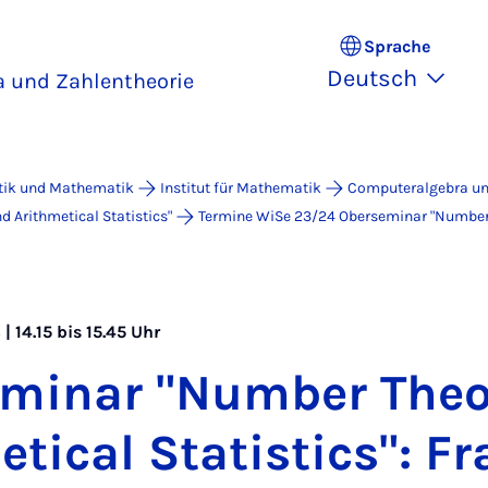
Sprache
Deutsch
 und Zahlentheorie
atik und Mathematik
Institut für Mathematik
Computeralgebra un
 Arithmetical Statistics"
Termine WiSe 23/24 Ober­se­mi­nar "Num­ber Th
| 14.15 bis 15.45 Uhr
­mi­nar "Num­ber Theo
­ti­cal Sta­ti­stics": Fr