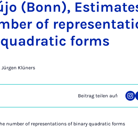
­jo (Bonn), Esti­ma­te
­ber of re­pre­sen­ta­ti
y qua­dra­tic forms
r. Jürgen Klüners
Beitrag teilen auf:
Tei
auf
Ins
he number of representations of binary quadratic forms