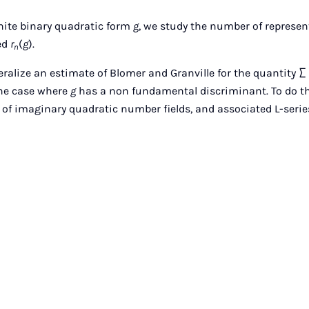
inite binary quadratic form
g
, we study the number of represen
ed
r
(
g
).
n
neralize an estimate of Blomer and Granville for the quantity 
 the case where
g
has a non fundamental discriminant. To do th
f imaginary quadratic number fields, and associated L-serie