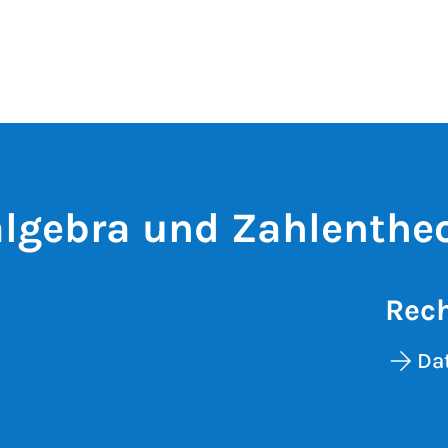
lgebra und Zahlentheo
Rech
Da