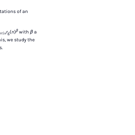
tations of an
β
∑
r
(
n
)
with
β
a
n≤x
g
is, we study the
s.