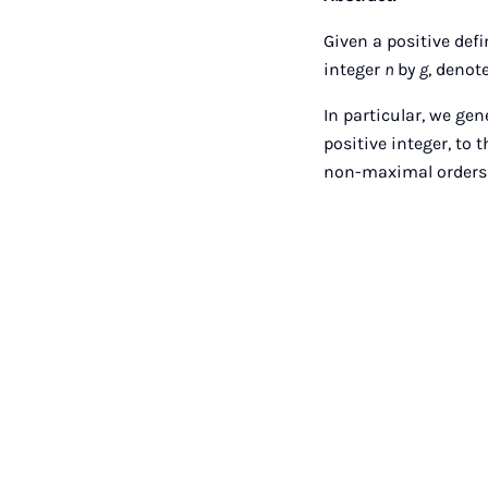
Given a positive def
integer
n
by
g
, denot
In particular, we ge
positive integer, to
non-maximal orders o