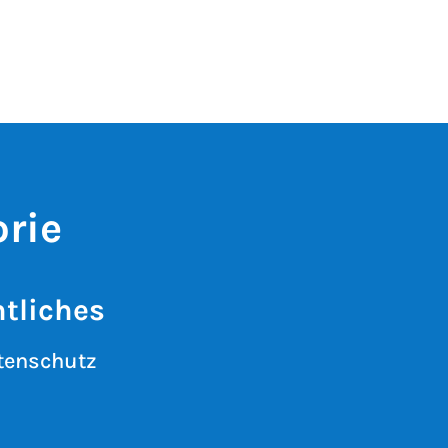
rie
tliches
tenschutz