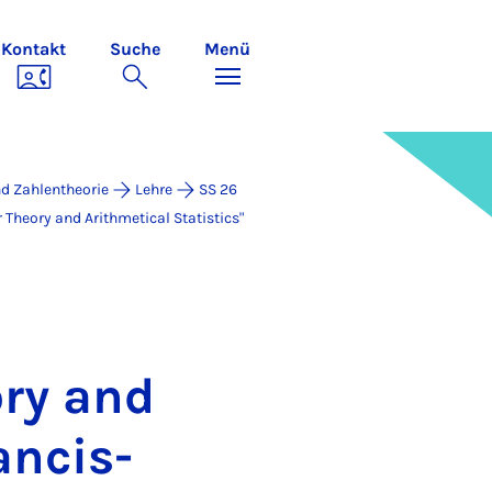
Kontakt
Suche
Menü
d Zahlentheorie
Lehre
SS 26
eo­ry and Arith­me­ti­cal Sta­ti­stics"
­ry and
an­cis­