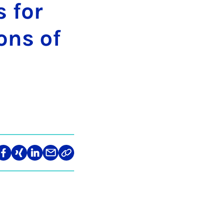
s for
­ons of
len
Teilen
Teilen
Teilen
Teilen
Link
auf
auf
auf
über
kopieren
tagram
Facebook
Xing
LinkedIn
E-
Mail