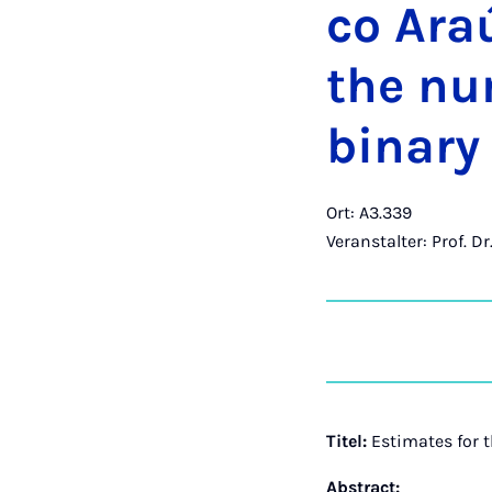
co Araú
the num
bi­na­r
Ort: A3.339
Veranstalter: Prof. D
Titel:
Estimates for t
Abstract: