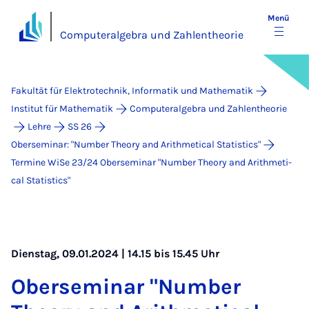
Menü
Computeralgebra und Zahlentheorie
Fakultät für Elektrotechnik, Informatik und Mathematik
Institut für Mathematik
Computeralgebra und Zahlentheorie
Lehre
SS 26
Oberseminar: "Number Theory and Arithmetical Statistics"
Termine WiSe 23/24 Ober­se­mi­nar "Num­ber Theo­ry and Arith­me­ti­
cal Sta­ti­stics"
Dienstag, 09.01.2024 | 14.15 bis 15.45 Uhr
Ober­se­mi­nar "Num­ber