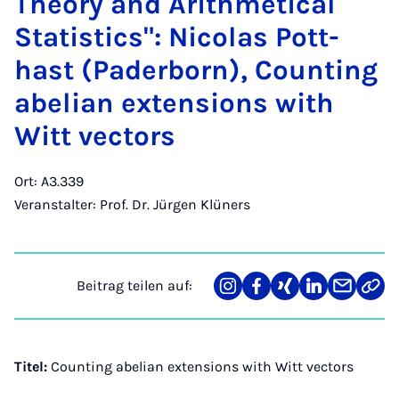
Theo­ry and Arith­me­ti­cal
Sta­ti­stics": Ni­co­las Pott­
hast (Pa­der­born), Coun­ting
abe­li­an ex­ten­si­ons with
Witt vec­tors
Ort: A3.339
Veranstalter: Prof. Dr. Jürgen Klüners
Beitrag teilen auf:
Teilen
Teilen
Teilen
Teilen
Teilen
Link
auf
auf
auf
auf
über
kopi
Instagram
Facebook
Xing
LinkedIn
E-
Mail
Titel:
Counting abelian extensions with Witt vectors