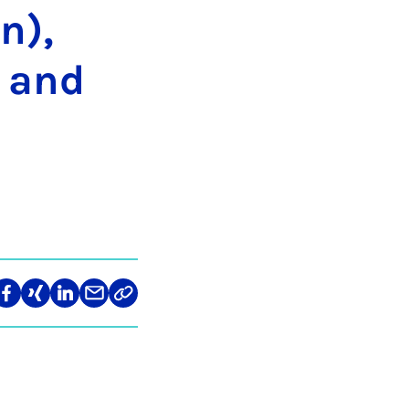
n),
s and
len
Teilen
Teilen
Teilen
Teilen
Link
auf
auf
auf
über
kopieren
tagram
Facebook
Xing
LinkedIn
E-
Mail