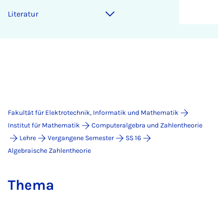
Li­te­ra­tur
Fakultät für Elektrotechnik, Informatik und Mathematik
Institut für Mathematik
Computeralgebra und Zahlentheorie
Lehre
Vergangene Semester
SS 16
Algebraische Zahlentheorie
The­ma