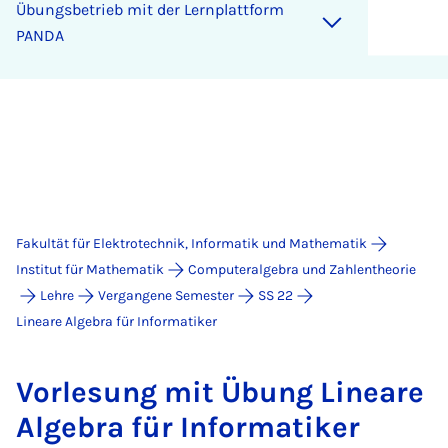
Übungs­be­trieb mit der Lern­platt­form
PAN­DA
Fakultät für Elektrotechnik, Informatik und Mathematik
Institut für Mathematik
Computeralgebra und Zahlentheorie
Lehre
Vergangene Semester
SS 22
Lineare Algebra für Informatiker
Vor­le­sung mit Übung Li­ne­a­re
Al­ge­bra für In­for­ma­ti­ker