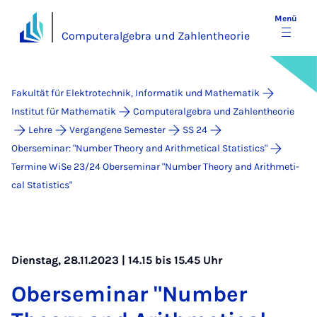
Menü
Computeralgebra und Zahlentheorie
Fakultät für Elektrotechnik, Informatik und Mathematik
Institut für Mathematik
Computeralgebra und Zahlentheorie
Lehre
Vergangene Semester
SS 24
Oberseminar: "Number Theory and Arithmetical Statistics"
Termine WiSe 23/24 Ober­se­mi­nar "Num­ber Theo­ry and Arith­me­ti­
cal Sta­ti­stics"
Dienstag, 28.11.2023 | 14.15 bis 15.45 Uhr
Ober­se­mi­nar "Num­ber