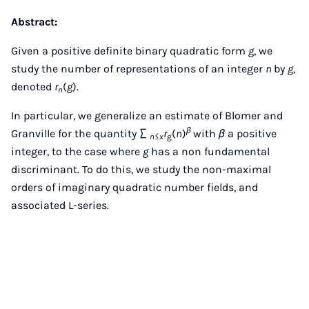
Abstract:
Given a positive definite binary quadratic form
g
, we
study the number of representations of an integer
n
by
g
,
denoted
r
(
g
).
n
In particular, we generalize an estimate of Blomer and
β
Granville for the quantity ∑
r
(
n
)
with
β
a positive
n≤x
g
integer, to the case where
g
has a non fundamental
discriminant. To do this, we study the non-maximal
orders of imaginary quadratic number fields, and
associated L-series.