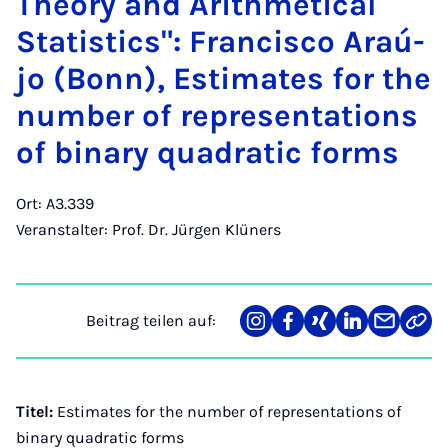
Theo­ry and Arith­me­ti­cal
Sta­ti­stics": Fran­cis­co Araú­
jo (Bonn), Esti­ma­tes for the
num­ber of re­pre­sen­ta­ti­ons
of bi­na­ry qua­dra­tic forms
Ort: A3.339
Veranstalter: Prof. Dr. Jürgen Klüners
Beitrag teilen auf:
Teilen
Teilen
Teilen
Teilen
Teilen
Link
auf
auf
auf
auf
über
kopi
Instagram
Facebook
Xing
LinkedIn
E-
Mail
Titel:
Estimates for the number of representations of
binary quadratic forms