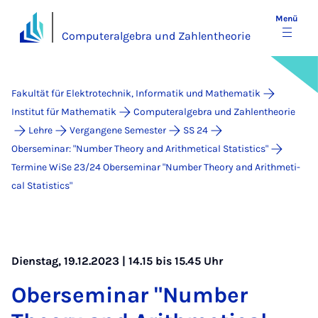
Menü
Computeralgebra und Zahlentheorie
Fakultät für Elektrotechnik, Informatik und Mathematik
Institut für Mathematik
Computeralgebra und Zahlentheorie
Lehre
Vergangene Semester
SS 24
Oberseminar: "Number Theory and Arithmetical Statistics"
Termine WiSe 23/24 Ober­se­mi­nar "Num­ber Theo­ry and Arith­me­ti­
cal Sta­ti­stics"
Dienstag, 19.12.2023 | 14.15 bis 15.45 Uhr
Ober­se­mi­nar "Num­ber