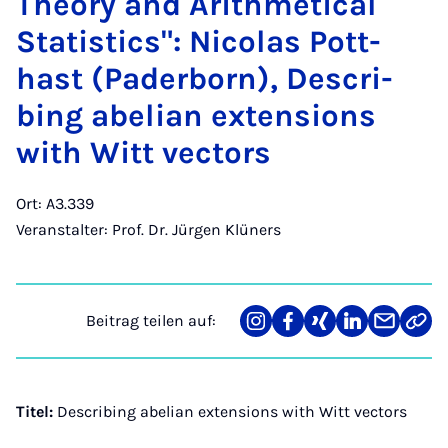
Theo­ry and Arith­me­ti­cal
Sta­ti­stics": Ni­co­las Pott­
hast (Pa­der­born), De­s­cri­
bing abe­li­an ex­ten­si­ons
with Witt vec­tors
Ort: A3.339
Veranstalter: Prof. Dr. Jürgen Klüners
Beitrag teilen auf:
Teilen
Teilen
Teilen
Teilen
Teilen
Link
auf
auf
auf
auf
über
kopi
Instagram
Facebook
Xing
LinkedIn
E-
Mail
Titel:
Describing abelian extensions with Witt vectors