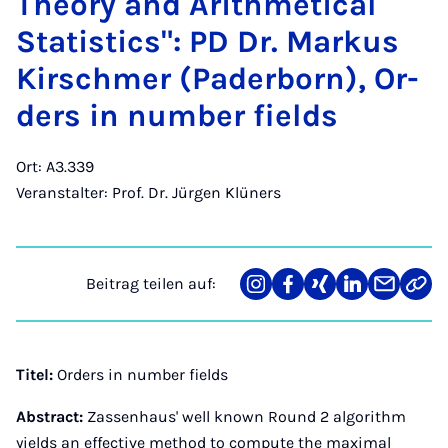
Theo­ry and Arith­me­ti­cal
Sta­ti­stics": PD Dr. Mar­kus
Kir­schmer (Pa­der­born), Or­
ders in num­ber fields
Ort: A3.339
Veranstalter: Prof. Dr. Jürgen Klüners
Beitrag teilen auf:
Teilen
Teilen
Teilen
Teilen
Teilen
Link
auf
auf
auf
auf
über
kopi
Instagram
Facebook
Xing
LinkedIn
E-
Mail
Titel:
Orders in number fields
Abstract:
Zassenhaus' well known Round 2 algorithm
yields an effective method to compute the maximal