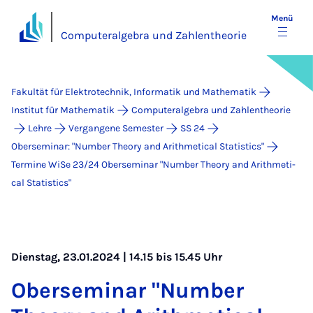
Menü
Computeralgebra und Zahlentheorie
Fakultät für Elektrotechnik, Informatik und Mathematik
Institut für Mathematik
Computeralgebra und Zahlentheorie
Lehre
Vergangene Semester
SS 24
Oberseminar: "Number Theory and Arithmetical Statistics"
Termine WiSe 23/24 Ober­se­mi­nar "Num­ber Theo­ry and Arith­me­ti­
cal Sta­ti­stics"
Dienstag, 23.01.2024 | 14.15 bis 15.45 Uhr
Ober­se­mi­nar "Num­ber