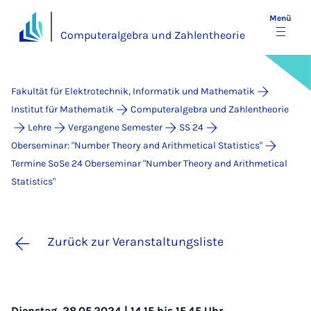
Menü
Computeralgebra und Zahlentheorie
Fakultät für Elektrotechnik, Informatik und Mathematik
Institut für Mathematik
Computeralgebra und Zahlentheorie
Lehre
Vergangene Semester
SS 24
Oberseminar: "Number Theory and Arithmetical Statistics"
Termine SoSe 24 Ober­se­mi­nar "Num­ber Theo­ry and Arith­me­ti­cal
Sta­ti­stics"
Zurück zur Veranstaltungsliste
Dienstag, 28.05.2024 | 14.15 bis 15.45 Uhr