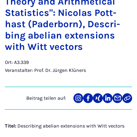
Theo­ry and Arith­me­ti­cal
Sta­ti­stics": Ni­co­las Pott­
hast (Pa­der­born), De­s­cri­
bing abe­li­an ex­ten­si­ons
with Witt vec­tors
Ort: A3.339
Veranstalter: Prof. Dr. Jürgen Klüners
Beitrag teilen auf:
Teilen
Teilen
Teilen
Teilen
Teilen
Link
auf
auf
auf
auf
über
kopi
Instagram
Facebook
Xing
LinkedIn
E-
Mail
Titel:
Describing abelian extensions with Witt vectors