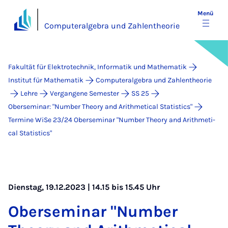
Menü
Computeralgebra und Zahlentheorie
Fakultät für Elektrotechnik, Informatik und Mathematik
Institut für Mathematik
Computeralgebra und Zahlentheorie
Lehre
Vergangene Semester
SS 25
Oberseminar: "Number Theory and Arithmetical Statistics"
Termine WiSe 23/24 Ober­se­mi­nar "Num­ber Theo­ry and Arith­me­ti­
cal Sta­ti­stics"
Dienstag, 19.12.2023 | 14.15 bis 15.45 Uhr
Ober­se­mi­nar "Num­ber