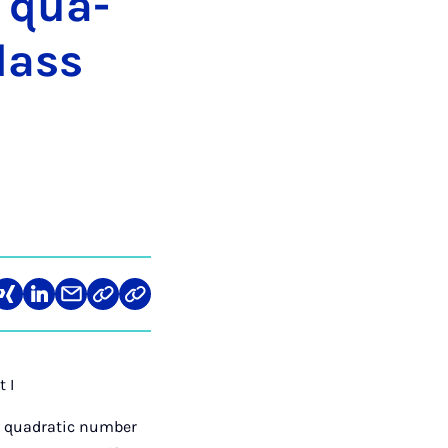
ry qua­
class
len
Teilen
Teilen
Teilen
Link
Teilen
auf
auf
über
kopieren
via
ram
cebook
Xing
LinkedIn
E-
Web
Mail
API
 I
y quadratic number