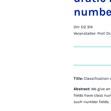
num­ber
Ort: D2 314
Veranstalter: Prof. D
Title:
Classification 
Abstract:
We give an
fields have class num
such number fields.