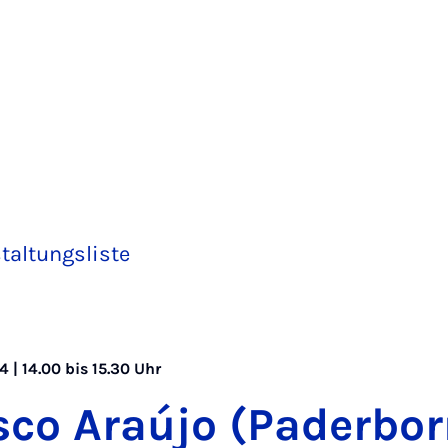
taltungsliste
 | 14.00 bis 15.30 Uhr
s­co Araú­jo (Pa­der­bor