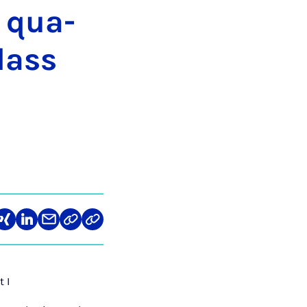
ry qua­
class
len
Teilen
Teilen
Teilen
Link
Teilen
auf
auf
über
kopieren
via
ram
cebook
Xing
LinkedIn
E-
Web
Mail
API
 I