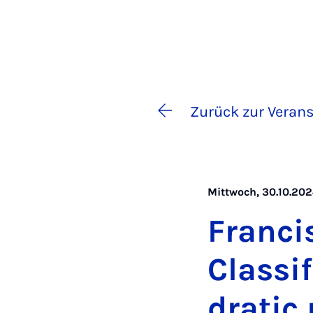
Zurück zur Verans
Mittwoch, 30.10.2024
Fran­ci
Clas­si­
dra­tic