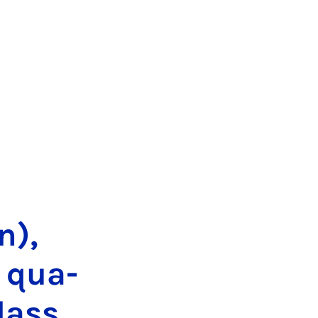
n),
ry qua­
class