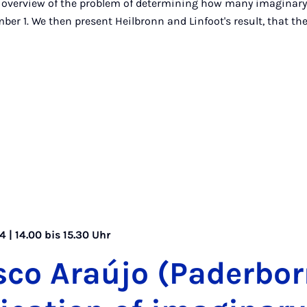
 overview of the problem of determining how many imaginar
ber 1. We then present Heilbronn and Linfoot's result, that th
 | 14.00 bis 15.30 Uhr
s­co Araú­jo (Pa­der­bor