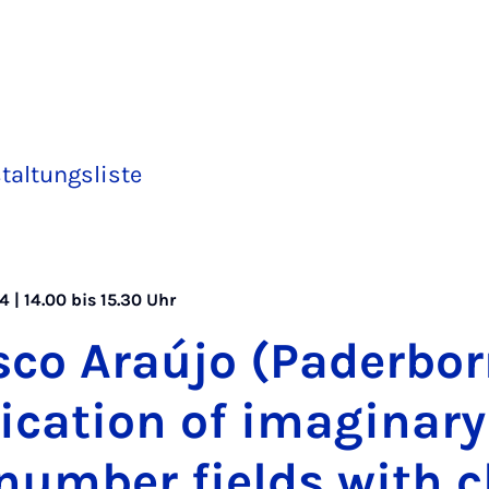
taltungsliste
 | 14.00 bis 15.30 Uhr
s­co Araú­jo (Pa­der­bor
fi­ca­ti­on of ima­gi­na­
 num­ber fields with 