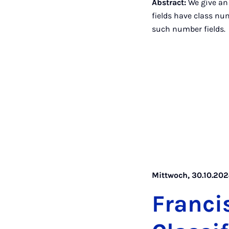
Abstract:
We give an
fields have class num
such number fields.
Mittwoch, 30.10.2024
Fran­ci