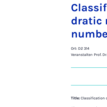
Clas­si­
dra­tic
num­ber
Ort: D2 314
Veranstalter: Prof. D
Title:
Classification 