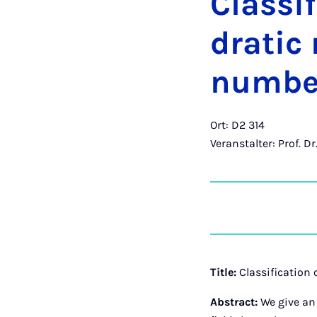
Clas­si­
dra­tic
num­ber
Ort: D2 314
Veranstalter: Prof. D
Title:
Classification 
Abstract:
We give an