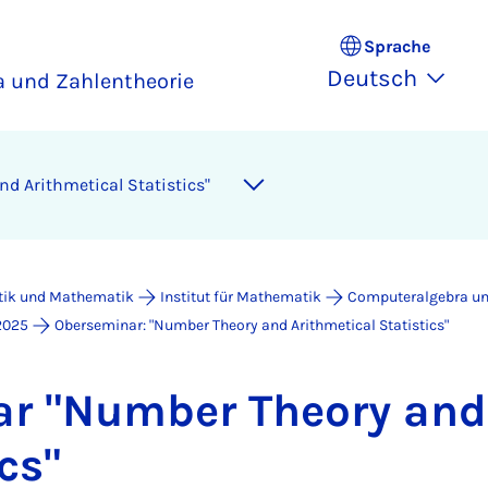
Sprache
Deutsch
 und Zahlentheorie
 Arith­me­ti­cal Sta­ti­stics"
atik und Mathematik
Institut für Mathematik
Computeralgebra un
2025
Oberseminar: "Number Theory and Arithmetical Statistics"
ar "Num­ber Theo­ry and 
ics"