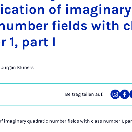
fi­ca­ti­on of ima­gi­na­
 num­ber fields with 
 1, part I
r. Jürgen Klüners
Beitrag teilen auf:
Teilen
Tei
auf
auf
Instag
Fa
of imaginary quadratic number fields with class number 1, part