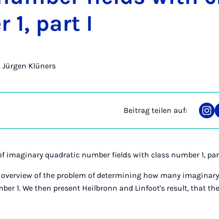
 1, part I
r. Jürgen Klüners
Beitrag teilen auf:
Tei
auf
Ins
of imaginary quadratic number fields with class number 1, part
 overview of the problem of determining how many imaginar
ber 1. We then present Heilbronn and Linfoot's result, that th