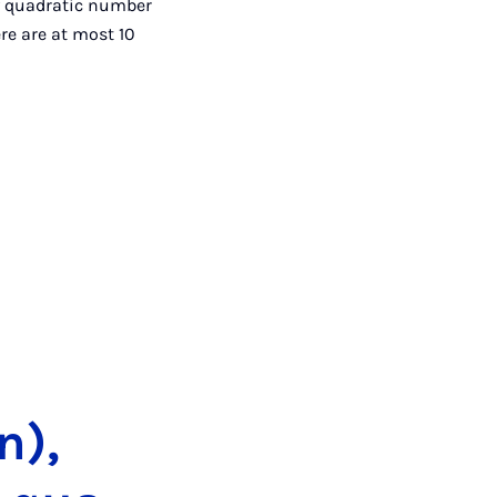
y quadratic number
ere are at most 10
n),