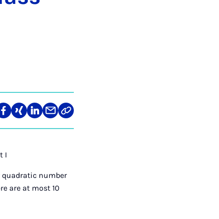
len
Teilen
Teilen
Teilen
Teilen
Link
auf
auf
auf
über
kopieren
tagram
Facebook
Xing
LinkedIn
E-
Mail
 I
y quadratic number
ere are at most 10