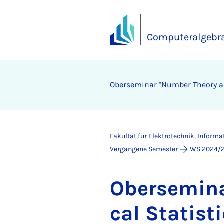
Computeralgebra
Ober­se­mi­nar "Num­ber Theo­ry and
Fakultät für Elektrotechnik, Inform
Vergangene Semester
WS 2024/
Ober­se­mi­n
cal Sta­ti­st