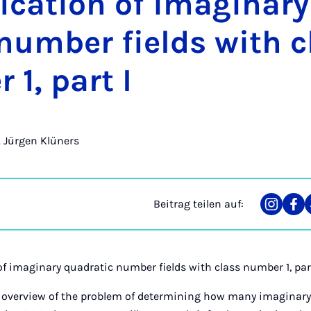
fi­ca­ti­on of ima­gi­na­
 num­ber fields with 
 1, part I
r. Jürgen Klüners
Beitrag teilen auf:
Teilen
Tei
auf
auf
Instag
Fa
of imaginary quadratic number fields with class number 1, part
 overview of the problem of determining how many imaginar