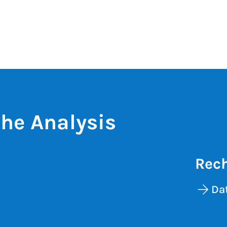
he Analysis
Rech
Da