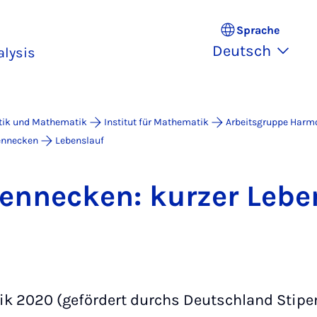
Sprache
Deutsch
lysis
atik und Mathematik
Institut für Mathematik
Arbeitsgruppe Harm
ennecken
Lebenslauf
enne­cken: kur­z­er Le­be
ik 2020 (gefördert durchs Deutschland Stip