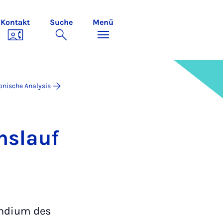
Kontakt
Suche
Menü
onische Analysis
ns­lauf
endium des