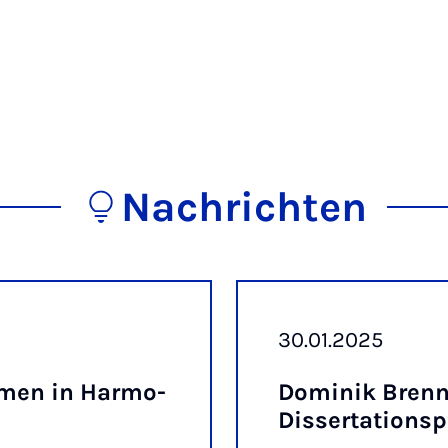
Nachrichten
30.01.2025
­men in Har­mo­
Do­mi­nik Brenn
Dis­ser­ta­ti­ons