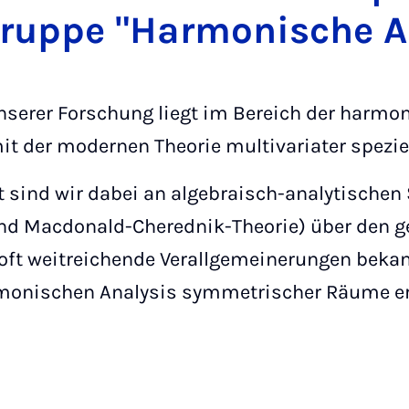
gruppe "Harmonische An
serer Forschung liegt im Bereich der harmo
t der modernen Theorie multivariater spezie
t sind wir dabei an algebraisch-analytischen 
nd Macdonald-Cherednik-Theorie) über den g
oft weitreichende Verallgemeinerungen bekan
monischen Analysis symmetrischer Räume e