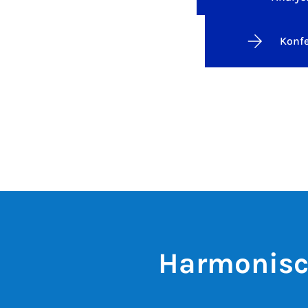
Konf
Harmonisc