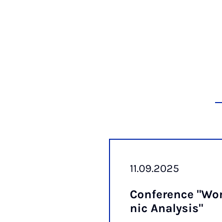
11.09.2025
Con­fe­rence "Wo
nic Ana­ly­sis"