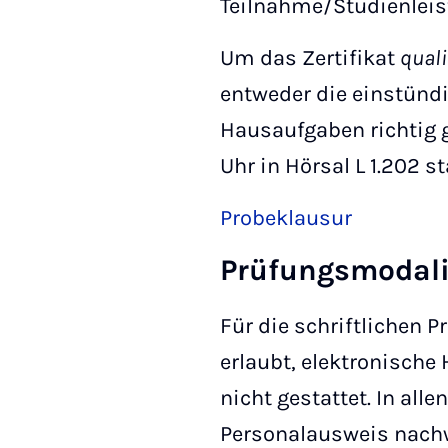
Teilnahme/Studienlei
Um das Zertifikat
quali
entweder die einstündi
Hausaufgaben richtig ge
Uhr in Hörsal L 1.202 s
Probeklausur
Prüfungsmodali
Für die schriftlichen P
erlaubt, elektronische 
nicht gestattet. In al
Personalausweis nachw