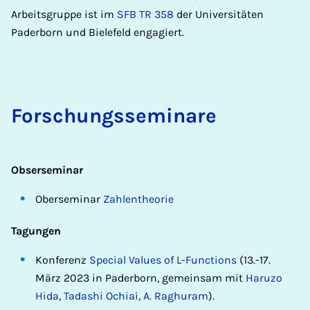
Arbeitsgruppe ist im
SFB TR 358
der Universitäten
Paderborn und Bielefeld engagiert.
For­­schungs­­­se­­mi­na­­re
Obserseminar
Oberseminar
Zahlentheorie
Tagungen
Konferenz
Special Values of L-Functions
(13.-17.
März 2023 in Paderborn, gemeinsam mit
Haruzo
Hida
,
Tadashi Ochiai
,
A. Raghuram
).