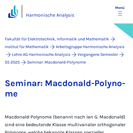
Menü
Harmonische Analysis
Fakultät für Elektrotechnik, Informatik und Mathematik
Institut für Mathematik
Arbeitsgruppe Harmonische Analysis
Lehre AG Harmonische Analysis
Vergangene Semester
SS 2025
Seminar: Mac­do­nald-Po­ly­no­me
Se­mi­nar: Mac­do­nald-Po­ly­no­
me
Macdonald-Polynome (benannt nach Ian G. Macdonald)
sind eine bedeutende Klasse multivariater orthogonaler
Polynome, welche bekannte Klassen spezieller