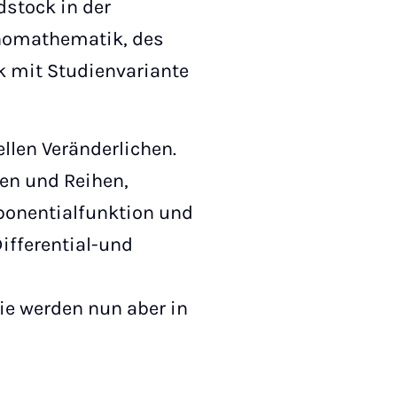
dstock in der
nomathematik, des
k mit Studienvariante
ellen Veränderlichen.
gen und Reihen,
xponentialfunktion und
ifferential-und
sie werden nun aber in