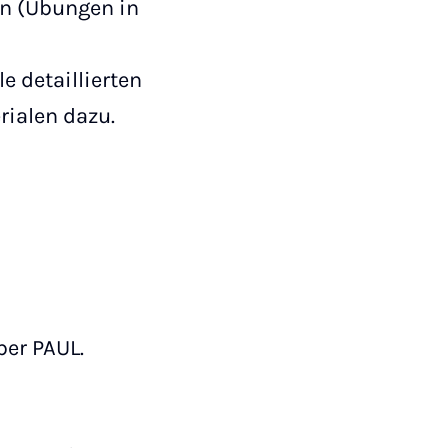
en (Übungen in
e detaillierten
rialen dazu.
ber PAUL.