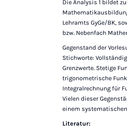
Die Analysis 1 bildet 
Mathematikausbildung
Lehramts GyGe/BK, sowi
bzw. Nebenfach Mathe
Gegenstand der Vorlesu
Stichworte: Vollständi
Grenzwerte. Stetige Fu
trigonometrische Funkt
Integralrechnung für F
Vielen dieser Gegenstä
einem systematischen 
Literatur: