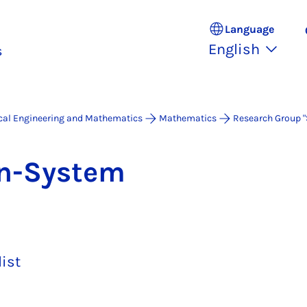
Language
English
s
ical Engineering and Mathematics
Mathematics
Research Group "
en-Sys­tem
list