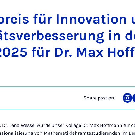
preis für In­nov­a­tion
äts­verbesser­ung in d
2025 für Dr. Max Hof
Share post on:
Sha
on
Ins
 Dr. Lena Wessel wurde unser Kollege Dr. Max Hoffmann für d
ssionalisierung von Mathematiklehramtsstudierenden im Ber