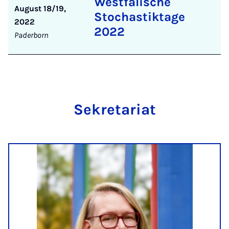
Westfälische
August 18/19,
Stochastiktage
2022
2022
Paderborn
Se­kre­ta­ri­at