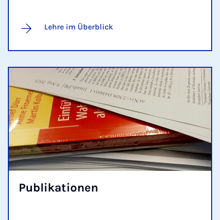
Lehre im Überblick
Pu­bli­ka­ti­o­nen