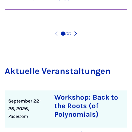
Ak­tu­el­le Ver­an­stal­tun­gen
Workshop: Back to
September 22-
the Roots (of
25, 2026,
Polynomials)
Paderborn