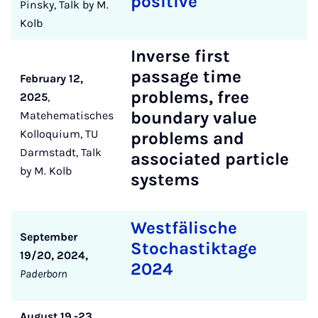
positive
Pinsky, Talk by M.
Kolb
Inverse first
passage time
February 12,
problems, free
2025
,
boundary value
Matehematisches
Kolloquium, TU
problems and
Darmstadt, Talk
associated particle
by M. Kolb
systems
Westfälische
September
Stochastiktage
19/20, 2024,
2024
Paderborn
August 19.-23.