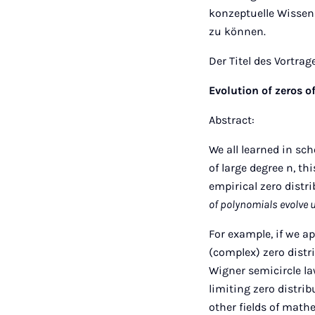
konzeptuelle Wissen
zu können.
Der Titel des Vortrag
Evolution of zeros 
Abstract:
We all learned in sc
of large degree n, th
empirical zero distr
of polynomials evolve u
For example, if we a
(complex) zero distri
Wigner semicircle law
limiting zero distri
other fields of mathe