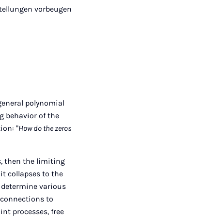
stellungen vorbeugen
 general polynomial
ng behavior of the
ion: "
How do the zeros
, then the limiting
it collapses to the
We determine various
 connections to
int processes, free