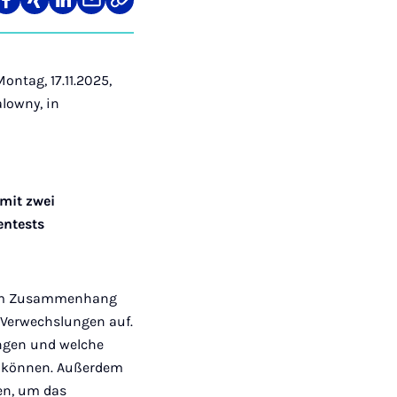
len
Teilen
Teilen
Teilen
Teilen
Link
auf
auf
auf
über
kopieren
tagram
Facebook
Xing
LinkedIn
E-
Mail
ontag, 17.11.2025,
alowny, in
 mit zwei
entests
.“ Im Zusammenhang
 Verwechslungen auf.
ungen und welche
n können. Außerdem
en, um das