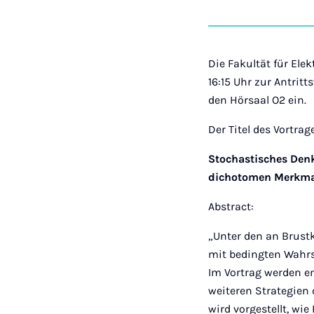
Die Fakultät für Ele
16:15 Uhr zur Antritt
den Hörsaal O2 ein.
Der Titel des Vortrag
Stochastisches Denk
dichotomen Merkmal
Abstract:
„Unter den an Brust
mit bedingten Wahrs
Im Vortrag werden em
weiteren Strategie
wird vorgestellt, w