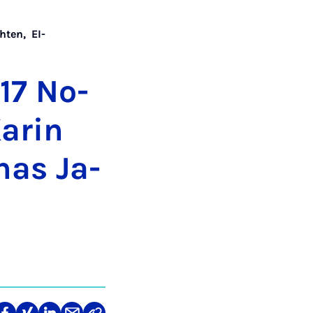
hten
,
EI-
 17 No­
a­rin
­nas Ja­