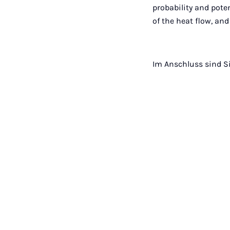
probability and poten
of the heat flow, an
Im Anschluss sind S