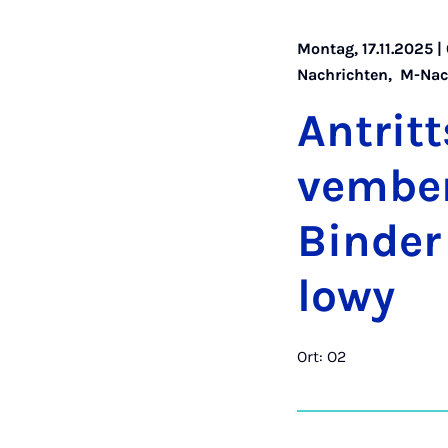
Montag, 17.11.2025 
Nachrichten
,
M-Nac
An­trit
vem­ber
Bin­der
lowy
Ort: O2