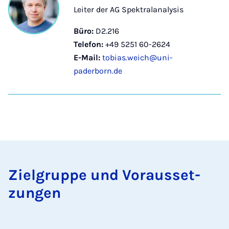
Leiter der AG Spektralanalysis
Büro:
D2.216
Telefon:
+49 5251 60-2624
E-Mail:
tobias.weich@uni-
paderborn.de
Ziel­grup­pe und Vor­aus­set­
zun­gen