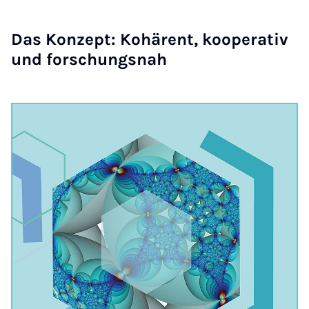
Das Kon­zept: Ko­hä­rent, ko­ope­ra­tiv
und for­schungs­nah