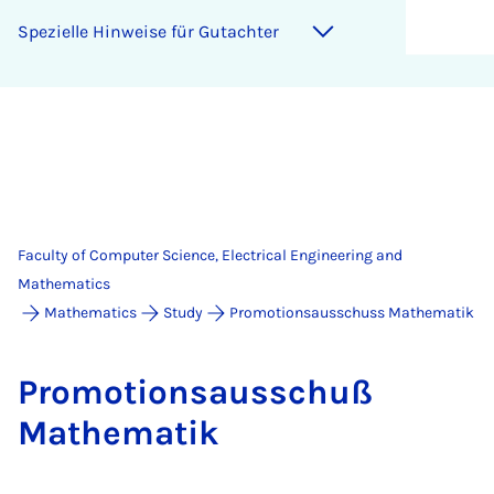
Spez­i­elle Hin­weise für Gutachter
Faculty of Computer Science, Electrical Engineering and
Mathematics
Mathematics
Study
Promotionsausschuss Mathematik
Pro­mo­tion­sausschuß
Math­em­atik