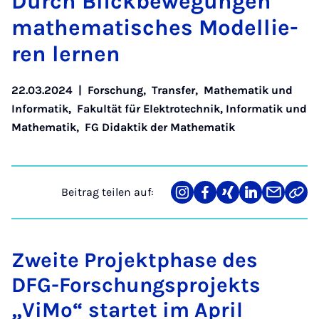
Durch Blick­be­we­gun­gen
ma­the­ma­ti­sches Mo­del­lie­
ren ler­nen
22.03.2024
|
Forschung
,
Transfer
,
Mathematik und
Informatik
,
Fakultät für Elektrotechnik, Informatik und
Mathematik
,
FG Didaktik der Mathematik
Beitrag teilen auf:
Teilen
Teilen
Teilen
Teilen
Teilen
Link
auf
auf
auf
auf
über
kopi
Instagram
Facebook
Xing
LinkedIn
E-
Mail
Zweite Projektphase des
DFG-Forschungsprojekts
„ViMo“ startet im April