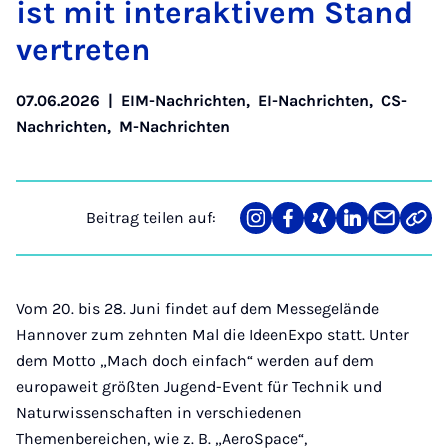
ist mit in­ter­ak­ti­vem Stand
ver­tre­ten
07.06.2026
|
EIM-Nachrichten
,
EI-Nachrichten
,
CS-
Nachrichten
,
M-Nachrichten
Beitrag teilen auf:
Teilen
Teilen
Teilen
Teilen
Teilen
Link
auf
auf
auf
auf
über
kopi
Instagram
Facebook
Xing
LinkedIn
E-
Mail
Vom 20. bis 28. Juni findet auf dem Messegelände
Hannover zum zehnten Mal die IdeenExpo statt. Unter
dem Motto „Mach doch einfach“ werden auf dem
europaweit größten Jugend-Event für Technik und
Naturwissenschaften in verschiedenen
Themenbereichen, wie z. B. „AeroSpace“,