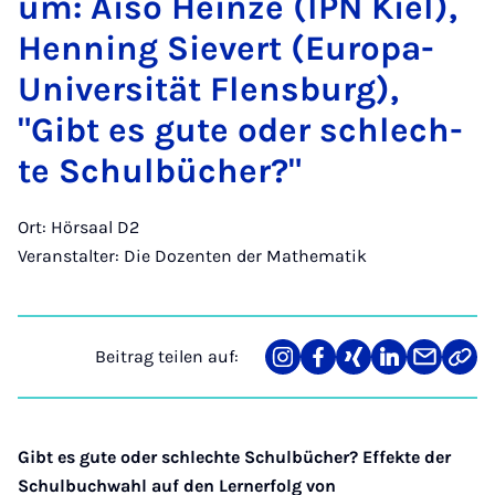
um: Ai­so Hein­ze (IPN Kiel),
Hen­ning Sie­vert (Eu­r­o­pa-
Uni­ver­si­tät Flens­burg),
"Gibt es gu­te oder schlech­
te Schul­bü­cher?"
Ort: Hörsaal D2
Veranstalter: Die Dozenten der Mathematik
Beitrag teilen auf:
Teilen
Teilen
Teilen
Teilen
Teilen
Link
auf
auf
auf
auf
über
kopi
Instagram
Facebook
Xing
LinkedIn
E-
Mail
Gibt es gute oder schlechte Schulbücher? Effekte der
Schulbuchwahl auf den Lernerfolg von