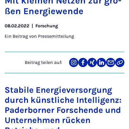
Mit klei­nen Net­zen zur gro­
ßen Ener­gie­wen­de
08.02.2022
|
Forschung
Ein Beitrag von
Pressemitteilung
Beitrag teilen auf:
Teilen
Teilen
Teilen
Teilen
Teilen
Link
auf
auf
auf
auf
über
kopi
Instagram
Facebook
Xing
LinkedIn
E-
Mail
Stabile Energieversorgung
durch künstliche Intelligenz:
Paderborner Forschende und
Unternehmen rücken