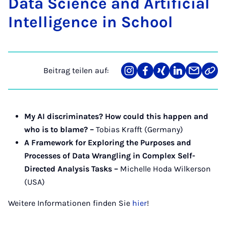
Da­ta Sci­ence and Ar­ti­fi­ci­al
In­tel­li­gence in School
Beitrag teilen auf:
Teilen
Teilen
Teilen
Teilen
Teilen
Link
auf
auf
auf
auf
über
kopi
Instagram
Facebook
Xing
LinkedIn
E-
Mail
My AI discriminates? How could this happen and
who is to blame? –
Tobias Krafft (Germany)
A Framework for Exploring the Purposes and
Processes of Data Wrangling in Complex Self-
Directed Analysis Tasks –
Michelle Hoda Wilkerson
(USA)
Weitere Informationen finden Sie
hier
!