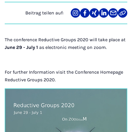
Beitrag teilen auf:
Teilen
Teilen
Teilen
Teilen
Teilen
Link
auf
auf
auf
auf
über
kopi
Instagram
Facebook
Xing
LinkedIn
E-
Mail
The conference Reductive Groups 2020 will take place at
June 29 - July 1
as electronic meeting on zoom.
For further Information visit the Conference Homepage
Reductive Groups 2020.