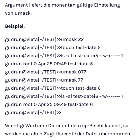
Argument liefert die monentan gültige Einstellung
von umask.
Beispiel:
gudrun@vieta[~/TEST]>>umask 22
gudrun@vieta[~/TEST]>>touch test-datei5
gudrun@vieta[~/TEST]>>ls -al test-datei5 -rw-r--r-- 1
gudrun root 0 Apr 25 09:49 test-datei5
gudrun@vieta[~/TEST]>>umask 077
gudrun@vieta[~/TEST]>>umask 77
gudrun@vieta[~/TEST]>>touch test-datei6
gudrun@vieta[~/TEST]>>ls -al test-datei6 -rw------- 1
gudrun root 0 Apr 25 09:49 test-datei6
gudrun@vieta[~/TEST]>>
Wichtig: Wird eine Datei mit dem cp-Befehl kopiert, so
werden die alten Zugriffsrechte der Datei übernommen,