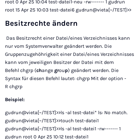
root 0 Apr 25 10:04 test-datei1-neu -rw------- 1 gudrun
root 15 Apr 25 10:03 test-datei6 gudrun@vieta[~/TEST]>>
Besitzrechte ändern
Das Besitzrecht einer Datei/eines Verzeichnisses kann
nur vom Systemverwalter geändert werden. Die
Gruppenzugehöhrigkeit einer Datei/eines Verzeichnisses
kann vom jeweiligen Besitzer der Datei mit dem
Befehl chgrp (
ch
ange
gr
ou
p
) geändert werden. Die
Syntax für diesen Befehl lautet: chgrp Mit der option -
R chgrp
Beispiel:
gudrun@vieta[~/TEST]>>ls -al test-datei* ls: No match.
gudrun@vieta[~/TEST]>>touch test-datei1
gudrun@vieta[~/TEST]>>ls -al test-datei1 -rw------- 1
gudrun root 0 Apr 25 10:12 test-datei1