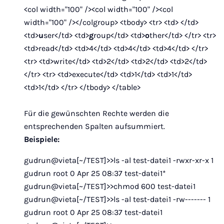
<col width="100" /><col width="100" /><col
width="100" /></colgroup> <tbody> <tr> <td> </td>
<td>
u
ser</td> <td>
g
roup</td> <td>
o
ther</td> </tr> <tr>
<td>read</td> <td>4</td> <td>4</td> <td>4</td> </tr>
<tr> <td>write</td> <td>2</td> <td>2</td> <td>2</td>
</tr> <tr> <td>execute</td> <td>1</td> <td>1</td>
<td>1</td> </tr> </tbody> </table>
Für die gewünschten Rechte werden die
entsprechenden Spalten aufsummiert.
Beispiele:
gudrun@vieta[~/TEST]>>ls -al test-datei1 -rwxr-xr-x 1
gudrun root 0 Apr 25 08:37 test-datei1*
gudrun@vieta[~/TEST]>>chmod 600 test-datei1
gudrun@vieta[~/TEST]>>ls -al test-datei1 -rw------- 1
gudrun root 0 Apr 25 08:37 test-datei1