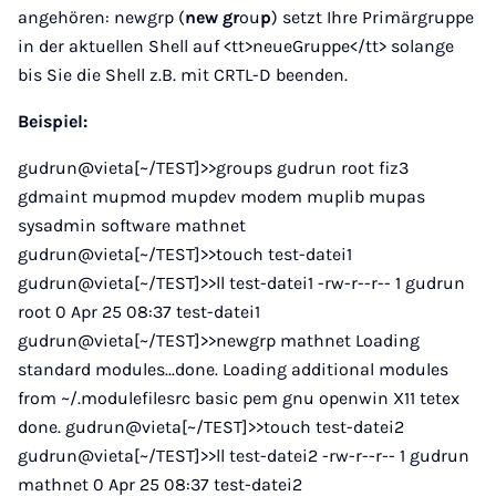
angehören: newgrp (
new
gr
ou
p
) setzt Ihre Primärgruppe
in der aktuellen Shell auf <tt>neueGruppe</tt> solange
bis Sie die Shell z.B. mit CRTL-D beenden.
Beispiel:
gudrun@vieta[~/TEST]>>groups gudrun root fiz3
gdmaint mupmod mupdev modem muplib mupas
sysadmin software mathnet
gudrun@vieta[~/TEST]>>touch test-datei1
gudrun@vieta[~/TEST]>>ll test-datei1 -rw-r--r-- 1 gudrun
root 0 Apr 25 08:37 test-datei1
gudrun@vieta[~/TEST]>>newgrp mathnet Loading
standard modules...done. Loading additional modules
from ~/.modulefilesrc basic pem gnu openwin X11 tetex
done. gudrun@vieta[~/TEST]>>touch test-datei2
gudrun@vieta[~/TEST]>>ll test-datei2 -rw-r--r-- 1 gudrun
mathnet 0 Apr 25 08:37 test-datei2