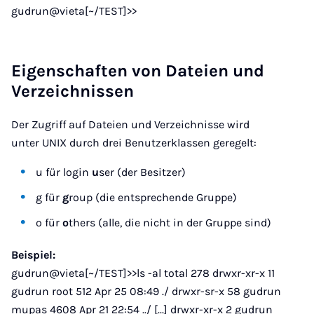
gudrun@vieta[~/TEST]>>
Eigenschaften von Dateien und
Verzeichnissen
Der Zugriff auf Dateien und Verzeichnisse wird
unter UNIX durch drei Benutzerklassen geregelt:
u für login
u
ser (der Besitzer)
g für
g
roup (die entsprechende Gruppe)
o für
o
thers (alle, die nicht in der Gruppe sind)
Beispiel:
gudrun@vieta[~/TEST]>>ls -al total 278 drwxr-xr-x 11
gudrun root 512 Apr 25 08:49 ./ drwxr-sr-x 58 gudrun
mupas 4608 Apr 21 22:54 ../ [...] drwxr-xr-x 2 gudrun