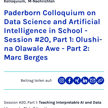
Kolloquium
,
M-Nachrichten
Pa­der­born Col­lo­qui­um on
Da­ta Sci­ence and Ar­ti­fi­ci­al
In­tel­li­gence in School -
Ses­si­on #20, Part 1: Olus­hi­
na Ola­wa­le Awe - Part 2:
Ma­rc Ber­ges
Beitrag teilen auf:
Teilen
Teilen
Teilen
Teilen
Teilen
Link
auf
auf
auf
auf
über
kopi
Instagram
Facebook
Xing
LinkedIn
E-
Mail
Session #20, Part 1:
Teaching Interpretable AI and Data