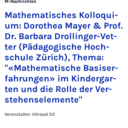
M-Nachrichten
Ma­the­ma­ti­sches Kol­lo­qui­
um: Do­ro­thea Mayer & Prof.
Dr. Ba­r­ba­ra Drol­lin­ger-Vet­
ter (Päd­ago­gi­sche Hoch­
schu­le Zü­rich), The­ma:
"«Ma­the­ma­ti­sche Ba­si­ser­
fah­run­gen» im Kin­der­gar­
ten und die Rol­le der Ver­
ste­hens­ele­men­te"
Veranstalter: Hörsaal D2