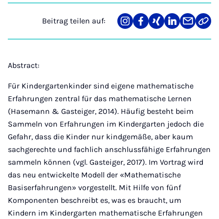
Beitrag teilen auf:
Teilen
Teilen
Teilen
Teilen
Teilen
Link
auf
auf
auf
auf
über
kopi
Instagram
Facebook
Xing
LinkedIn
E-
Mail
Abstract:
Für Kindergartenkinder sind eigene mathematische
Erfahrungen zentral für das mathematische Lernen
(Hasemann & Gasteiger, 2014). Häufig besteht beim
Sammeln von Erfahrungen im Kindergarten jedoch die
Gefahr, dass die Kinder nur kindgemäße, aber kaum
sachgerechte und fachlich anschlussfähige Erfahrungen
sammeln können (vgl. Gasteiger, 2017). Im Vortrag wird
das neu entwickelte Modell der «Mathematische
Basiserfahrungen» vorgestellt. Mit Hilfe von fünf
Komponenten beschreibt es, was es braucht, um
Kindern im Kindergarten mathematische Erfahrungen