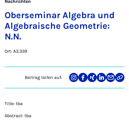
Nachrichten
Ober­se­mi­nar Al­ge­bra und
Al­ge­brai­sche Geo­me­trie:
N.N.
Ort: A3.339
Beitrag teilen auf:
Teilen
Teilen
Teilen
Teilen
Teilen
Link
auf
auf
auf
auf
über
kopi
Instagram
Facebook
Xing
LinkedIn
E-
Mail
Title: tba
Abstract: tba