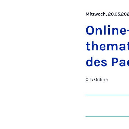
Mittwoch, 20.05.202
On­line
the­ma­
des Pa­
Ort: Online