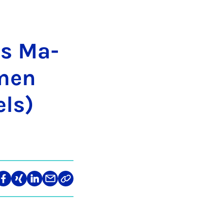
as Ma­
­men
els)
len
Teilen
Teilen
Teilen
Teilen
Link
auf
auf
auf
über
kopieren
tagram
Facebook
Xing
LinkedIn
E-