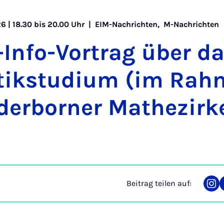
6 | 18.30 bis 20.00 Uhr |
EIM-Nachrichten
,
M-Nachrichten
-In­fo-Vor­trag über d
tik­stu­di­um (im Rah
der­bor­ner Ma­the­zir­k
Beitrag teilen auf:
Tei
auf
Ins