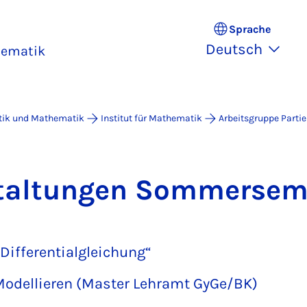
Sprache
Deutsch
hematik
atik und Mathematik
Institut für Mathematik
Arbeitsgruppe Partie
stal­tun­gen Som­mer­se­
 Differentialgleichung“
odellieren (Master Lehramt GyGe/BK)