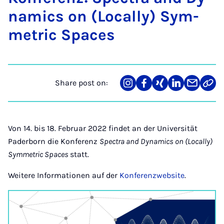
nam­ics on (Loc­ally) Sym­
met­ric Spaces
Share post on:
Share
Teilen
Teilen
Teilen
Teilen
Link
on
auf
auf
auf
über
kopi
Instagram
Facebook
Xing
LinkedIn
E-
Mail
Von 14. bis 18. Februar 2022 findet an der Universität
Paderborn die Konferenz
Spectra and Dynamics on (Locally)
Symmetric Spaces
statt.
Weitere Informationen auf der
Konferenzwebsite
.