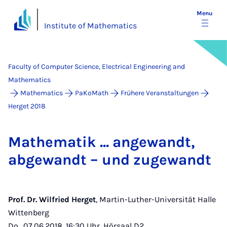
Menu
Institute of Mathematics
Faculty of Computer Science, Electrical Engineering and
Mathematics
Mathematics
PaKoMath
Frühere Veranstaltungen
Herget 2018
Math­em­atik ... an­ge­wandt,
abge­wandt – und zuge­wandt
Prof. Dr. Wilfried Herget
, Martin-Luther-Universität Halle
Wittenberg
Do., 07.06.2018, 16:30 Uhr, Hörsaal D2