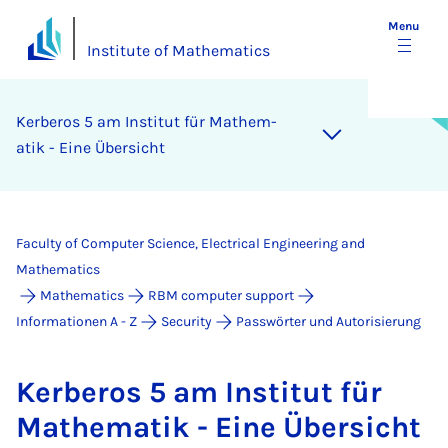
Menu
Institute of Mathematics
Ker­ber­os 5 am In­sti­tut für Math­em­
atik - Eine Über­sicht
Faculty of Computer Science, Electrical Engineering and
Mathematics
Mathematics
RBM computer support
Informationen A - Z
Security
Passwörter und Autorisierung
Ker­ber­os 5 am In­sti­tut für
Math­em­atik - Eine Über­sicht