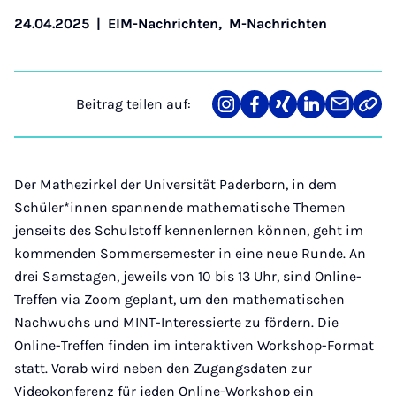
24.04.2025
|
EIM-Nachrichten
,
M-Nachrichten
Beitrag teilen auf:
Teilen
Teilen
Teilen
Teilen
Teilen
Link
auf
auf
auf
auf
über
kopi
Instagram
Facebook
Xing
LinkedIn
E-
Mail
Der Mathezirkel der Universität Paderborn, in dem
Schüler*innen spannende mathematische Themen
jenseits des Schulstoff kennenlernen können, geht im
kommenden Sommersemester in eine neue Runde. An
drei Samstagen, jeweils von 10 bis 13 Uhr, sind Online-
Treffen via Zoom geplant, um den mathematischen
Nachwuchs und MINT-Interessierte zu fördern. Die
Online-Treffen finden im interaktiven Workshop-Format
statt. Vorab wird neben den Zugangsdaten zur
Videokonferenz für jeden Online-Workshop ein