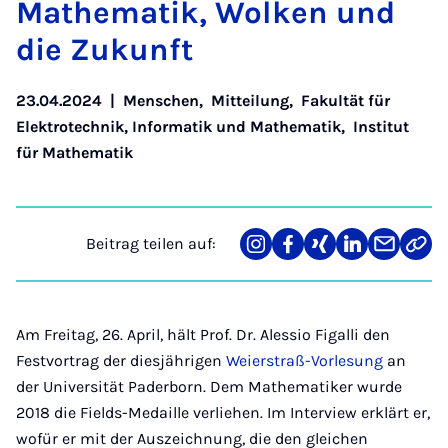
Ma­the­ma­tik, Wol­ken und
die Zu­kunft
23.04.2024
|
Menschen
,
Mitteilung
,
Fakultät für
Elektrotechnik, Informatik und Mathematik
,
Institut
für Mathematik
Beitrag teilen auf:
Teilen
Teilen
Teilen
Teilen
Teilen
Link
auf
auf
auf
auf
über
kopi
Instagram
Facebook
Xing
LinkedIn
E-
Mail
Am Freitag, 26. April, hält Prof. Dr. Alessio Figalli den
Festvortrag der diesjährigen
Weierstraß-Vorlesung
an
der Universität Paderborn. Dem Mathematiker wurde
2018 die Fields-Medaille verliehen. Im Interview erklärt er,
wofür er mit der Auszeichnung, die den gleichen