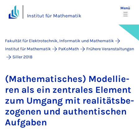
Menü
Institut für Mathematik
Fakultät für Elektrotechnik, Informatik und Mathematik
Institut für Mathematik
PaKoMath
Frühere Veranstaltungen
Siller 2018
(Ma­the­ma­ti­sches) Mo­del­lie­
ren als ein zen­tra­les Ele­ment
zum Um­gang mit re­a­li­täts­be­
zo­ge­nen und au­then­ti­schen
Auf­ga­ben