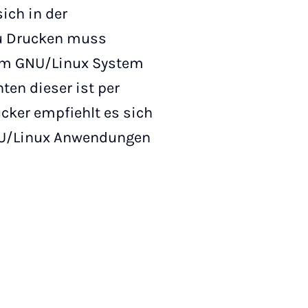
ich in der
u Drucken muss
inem GNU/Linux System
ten dieser ist per
ucker empfiehlt es sich
GNU/Linux Anwendungen