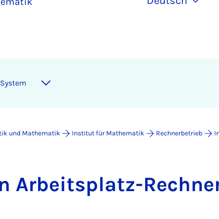
Deutsch
hematik
 System
atik und Mathematik
Institut für Mathematik
Rechnerbetrieb
I
n Ar­beits­platz-Rech­ne