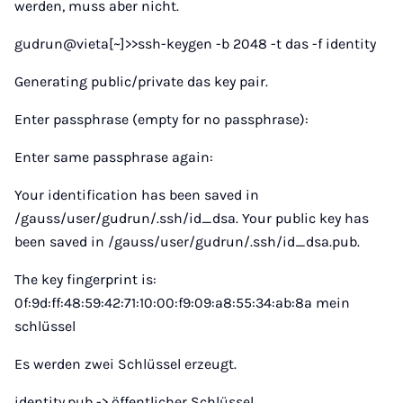
werden, muss aber nicht.
gudrun@vieta[~]>>ssh-keygen -b 2048 -t das -f identity
Generating public/private das key pair.
Enter passphrase (empty for no passphrase):
Enter same passphrase again:
Your identification has been saved in
/gauss/user/gudrun/.ssh/id_dsa. Your public key has
been saved in /gauss/user/gudrun/.ssh/id_dsa.pub.
The key fingerprint is:
0f:9d:ff:48:59:42:71:10:00:f9:09:a8:55:34:ab:8a mein
schlüssel
Es werden zwei Schlüssel erzeugt.
identity.pub -> öffentlicher Schlüssel