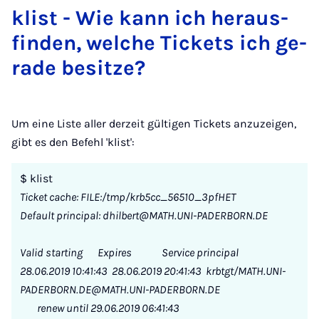
klist - Wie kann ich her­aus­
fin­den, wel­che Ti­ckets ich ge­
ra­de be­sit­ze?
Um eine Liste aller derzeit gültigen Tickets anzuzeigen,
gibt es den Befehl 'klist':
$ klist
Ticket cache: FILE:/tmp/krb5cc_56510_3pfHET
Default principal: dhilbert@MATH.UNI-PADERBORN.DE
Valid starting Expires Service principal
28.06.2019 10:41:43 28.06.2019 20:41:43 krbtgt/MATH.UNI-
PADERBORN.DE@MATH.UNI-PADERBORN.DE
renew until 29.06.2019 06:41:43