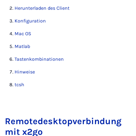
Her­un­ter­la­den des Cli­ent
Kon­fi­gu­ra­ti­on
Mac OS
Matlab
Tas­ten­kom­bi­na­ti­onen
Hin­wei­se
tcsh
Re­mo­te­desktop­ver­bin­dung
mit x2­go