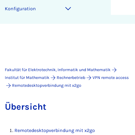
Kon­fi­gu­ra­ti­on
Fakultät für Elektrotechnik, Informatik und Mathematik
Institut für Mathematik
Rechnerbetrieb
VPN remote access
Remotedesktopverbindung mit x2go
Über­sicht
Re­mo­te­desktop­ver­bin­dung mit x2­go