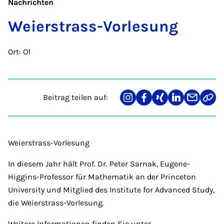
Nachrichten
Wei­er­strass-Vor­le­sung
Ort: O1
Beitrag teilen auf:
Teilen
Teilen
Teilen
Teilen
Teilen
Link
auf
auf
auf
auf
über
kopi
Instagram
Facebook
Xing
LinkedIn
E-
Mail
Weierstrass-Vorlesung
In diesem Jahr hält Prof. Dr. Peter Sarnak, Eugene-
Higgins-Professor für Mathematik an der Princeton
University und Mitglied des Institute for Advanced Study,
die Weierstrass-Vorlesung.
Weitere Informationen finden Sie unter