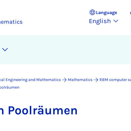
Language
English
thematics
ical Engineering and Mathematics
Mathematics
RBM computer s
 Poolräumen
en Poolräu­men