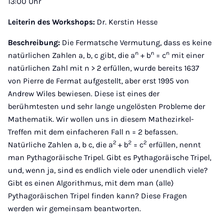
13:00 Uhr
Leiterin des Workshops:
Dr. Kerstin Hesse
Beschreibung:
Die Fermatsche Vermutung, dass es keine
n
n
n
natürlichen Zahlen a, b, c gibt, die a
+ b
= c
mit einer
natürlichen Zahl mit n > 2 erfüllen, wurde bereits 1637
von Pierre de Fermat aufgestellt, aber erst 1995 von
Andrew Wiles bewiesen. Diese ist eines der
berühmtesten und sehr lange ungelösten Probleme der
Mathematik. Wir wollen uns in diesem Mathezirkel-
Treffen mit dem einfacheren Fall n = 2 befassen.
2
2
2
Natürliche Zahlen a, b c, die a
+ b
= c
erfüllen, nennt
man Pythagoräische Tripel. Gibt es Pythagoräische Tripel,
und, wenn ja, sind es endlich viele oder unendlich viele?
Gibt es einen Algorithmus, mit dem man (alle)
Pythagoräischen Tripel finden kann? Diese Fragen
werden wir gemeinsam beantworten.