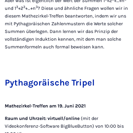
Aber was ist eigentlich der Wert der Summen 1
+2
+...+n
3
3
3
und 1
+2
+...+n
? Diese und ähnliche Fragen wollen wir in
diesem Mathezirkel-Treffen beantworten, indem wir uns
mit Pythagoräischen Zahlenmustern die Werte solcher
Summen überlegen. Dann lernen wir das Prinzip der
vollständigen Induktion kennen, mit dem man solche
Summenformeln auch formal beweisen kann.
Py­thagoräis­che Tripel
Mathezirkel-Treffen am 19. Juni 2021
Raum und Uhrzeit:
virtuell/online
(mit der
Videokonferenz-Software BigBlueButton) von 10:00 bis