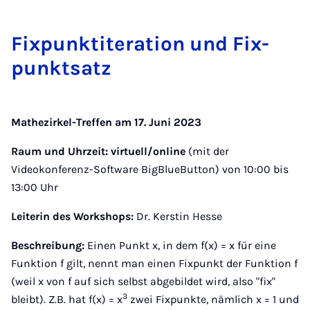
Fix­punk­tit­er­a­tion und Fix­
punkt­satz
Mathezirkel-Treffen am 17. Juni 2023
Raum und Uhrzeit:
virtuell/online
(mit der
Videokonferenz-Software BigBlueButton) von 10:00 bis
13:00 Uhr
Leiterin des Workshops:
Dr. Kerstin Hesse
Beschreibung:
Einen Punkt x, in dem f(x) = x für eine
Funktion f gilt, nennt man einen Fixpunkt der Funktion f
(weil x von f auf sich selbst abgebildet wird, also "fix"
3
bleibt). Z.B. hat f(x) = x
zwei Fixpunkte, nämlich x = 1 und