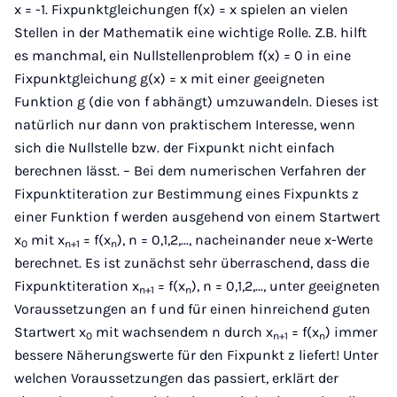
x = -1. Fixpunktgleichungen f(x) = x spielen an vielen
Stellen in der Mathematik eine wichtige Rolle. Z.B. hilft
es manchmal, ein Nullstellenproblem f(x) = 0 in eine
Fixpunktgleichung g(x) = x mit einer geeigneten
Funktion g (die von f abhängt) umzuwandeln. Dieses ist
natürlich nur dann von praktischem Interesse, wenn
sich die Nullstelle bzw. der Fixpunkt nicht einfach
berechnen lässt. – Bei dem numerischen Verfahren der
Fixpunktiteration zur Bestimmung eines Fixpunkts z
einer Funktion f werden ausgehend von einem Startwert
x
mit x
= f(x
), n = 0,1,2,..., nacheinander neue x-Werte
0
n+1
n
berechnet. Es ist zunächst sehr überraschend, dass die
Fixpunktiteration x
= f(x
), n = 0,1,2,..., unter geeigneten
n+1
n
Voraussetzungen an f und für einen hinreichend guten
Startwert x
mit wachsendem n durch x
= f(x
) immer
0
n+1
n
bessere Näherungswerte für den Fixpunkt z liefert! Unter
welchen Voraussetzungen das passiert, erklärt der